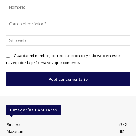
No
Co
ele
Sit
we
Guardar mi nombre, correo electrónico y sitio web en este
navegador la próxima vez que comente.
Categorías Populares
Sinaloa
1352
Mazatlán
1154