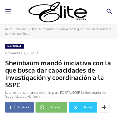
Inicio
Nacional
Sheinbaum mandó iniciativa con la que busca dar capacidades
de investigación y...
NACIONAL
noviembre 3, 2024
Sheinbaum mandó iniciativa con la
que busca dar capacidades de
investigación y coordinación a la
SSPC
La presidenta manda reforma para FORTALECER la Secretaría de
Seguridad de Harfuch
Facebook
WhatsApp
Twitter