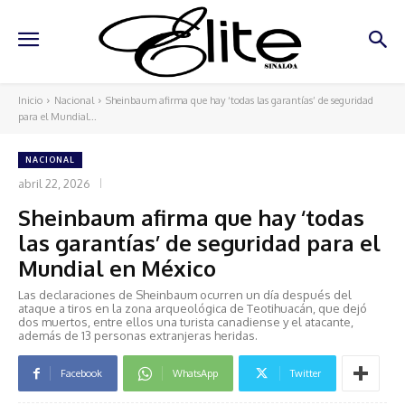
Inicio
Nacional
Sheinbaum afirma que hay ‘todas las garantías’ de seguridad
para el Mundial...
NACIONAL
abril 22, 2026
Sheinbaum afirma que hay ‘todas
las garantías’ de seguridad para el
Mundial en México
Las declaraciones de Sheinbaum ocurren un día después del
ataque a tiros en la zona arqueológica de Teotihuacán, que dejó
dos muertos, entre ellos una turista canadiense y el atacante,
además de 13 personas extranjeras heridas.
Facebook
WhatsApp
Twitter