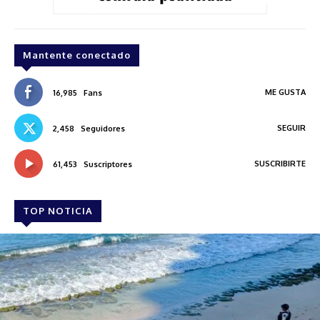
Mantente conectado
ME GUSTA
16,985
Fans
SEGUIR
2,458
Seguidores
SUSCRIBIRTE
61,453
Suscriptores
TOP NOTICIA