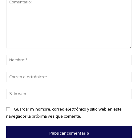
Comentario:
No
Co
ele
Sit
we
Guardar mi nombre, correo electrónico y sitio web en este
navegador la próxima vez que comente.