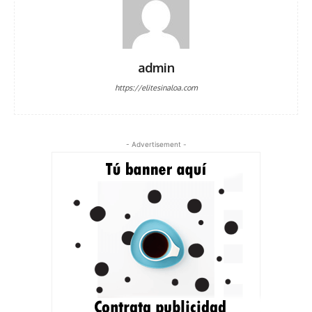
admin
https://elitesinaloa.com
- Advertisement -