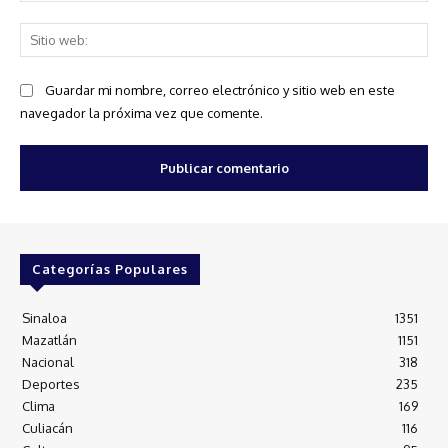
Sit
we
Guardar mi nombre, correo electrónico y sitio web en este
navegador la próxima vez que comente.
Categorías Populares
Sinaloa
1351
Mazatlán
1151
Nacional
318
Deportes
235
Clima
169
Culiacán
116