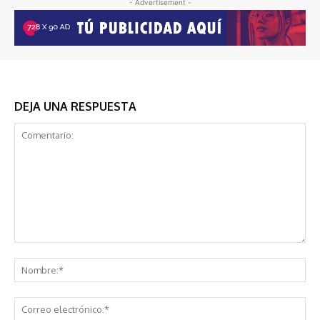
- Advertisement -
DEJA UNA RESPUESTA
Comentario:
No
Co
ele