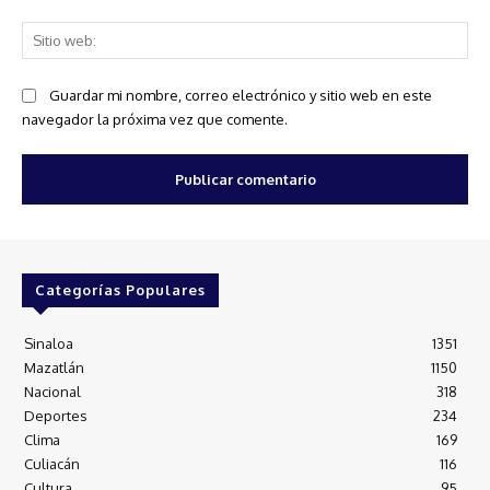
Sit
we
Guardar mi nombre, correo electrónico y sitio web en este
navegador la próxima vez que comente.
Categorías Populares
Sinaloa
1351
Mazatlán
1150
Nacional
318
Deportes
234
Clima
169
Culiacán
116
Cultura
95