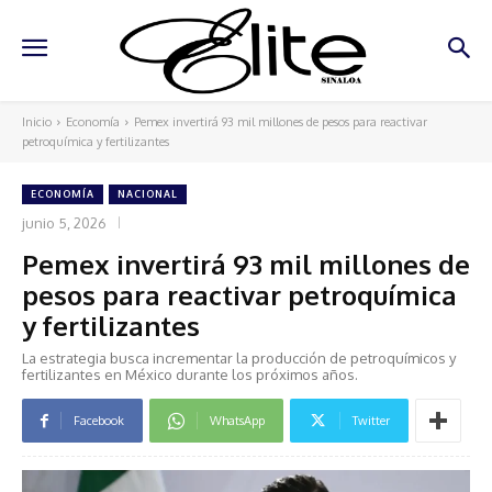
Inicio
Economía
Pemex invertirá 93 mil millones de pesos para reactivar
petroquímica y fertilizantes
ECONOMÍA
NACIONAL
junio 5, 2026
Pemex invertirá 93 mil millones de
pesos para reactivar petroquímica
y fertilizantes
La estrategia busca incrementar la producción de petroquímicos y
fertilizantes en México durante los próximos años.
Facebook
WhatsApp
Twitter