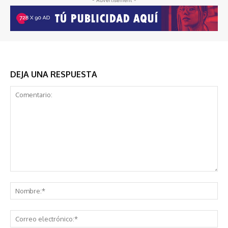
DEJA UNA RESPUESTA
Comentario:
No
Co
ele