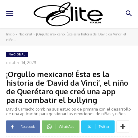
Inicio
Nacional
¡Orgullo mexicano! Ésta es la historia de 'David da Vinci', el
niño...
NACIONAL
octubre 14, 2025
¡Orgullo mexicano! Ésta es la
historia de ‘David da Vinci’, el niño
de Querétaro que creó una app
para combatir el bullying
David Camacho combina sus estudios de primaria con el desarrollo
de una aplicación para gestionar las emociones de niñas y niños
Facebook
WhatsApp
Twitter