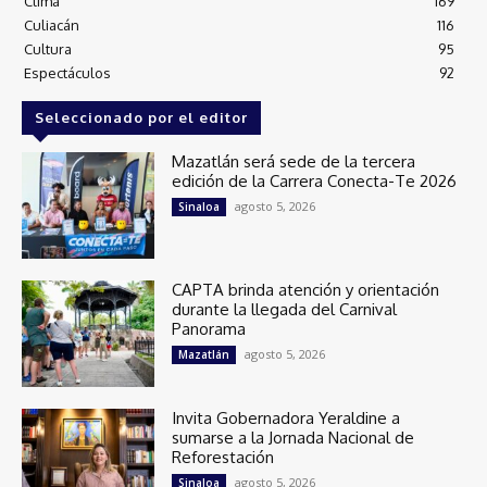
Clima
169
Culiacán
116
Cultura
95
Espectáculos
92
Seleccionado por el editor
Mazatlán será sede de la tercera
edición de la Carrera Conecta-Te 2026
agosto 5, 2026
Sinaloa
CAPTA brinda atención y orientación
durante la llegada del Carnival
Panorama
agosto 5, 2026
Mazatlán
Invita Gobernadora Yeraldine a
sumarse a la Jornada Nacional de
Reforestación
agosto 5, 2026
Sinaloa