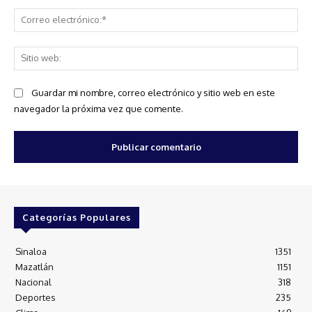
Co
ele
Sit
we
Guardar mi nombre, correo electrónico y sitio web en este
navegador la próxima vez que comente.
Categorías Populares
Sinaloa
1351
Mazatlán
1151
Nacional
318
Deportes
235