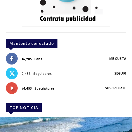
Mantente conectado
ME GUSTA
16,985
Fans
SEGUIR
2,458
Seguidores
SUSCRIBIRTE
61,453
Suscriptores
TOP NOTICIA