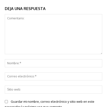
DEJA UNA RESPUESTA
Comentario:
No
Co
ele
Sit
we
Guardar mi nombre, correo electrónico y sitio web en este
navegador la próxima vez que comente.