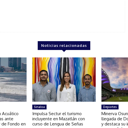
Noticias relacionadas
Sinaloa
Deportes
n Acuático
Impulsa Sectur el turismo
Minerva Osun
as ante
incluyente en Mazatlán con
llegada de D
r de Fondo en
curso de Lengua de Señas
y destaca su 