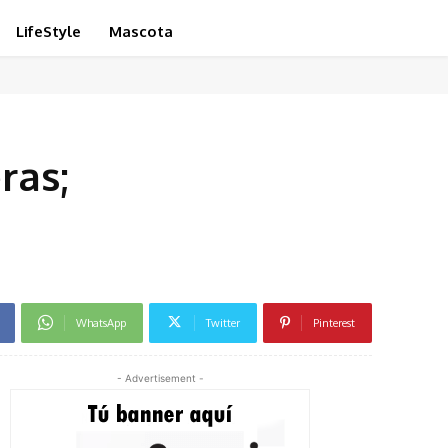
LifeStyle
Mascota
ras;
WhatsApp
Twitter
Pinterest
- Advertisement -