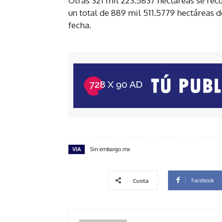
Otras 321 mil 223.5837 hectáreas se recu
un total de 889 mil 511.5779 hectáreas 
fecha.
VIA
Sin embargo mx
Facebook
Cuota