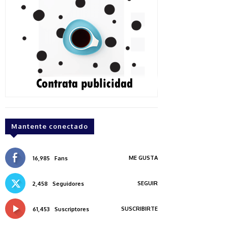
Mantente conectado
ME GUSTA
16,985
Fans
SEGUIR
2,458
Seguidores
SUSCRIBIRTE
61,453
Suscriptores