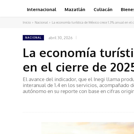
Internacional
Mazatlán
Culiacán
Biene
Inicio
Nacional
La economía turística de México crece 1.3% anual en el ci
abril 30, 2026
NACIONAL
La economía turíst
en el cierre de 202
El avance del indicador, que el Inegi llama produ
interanual de 1.4 en los servicios, acompañado de
autónomo en su reporte con base en cifras origi