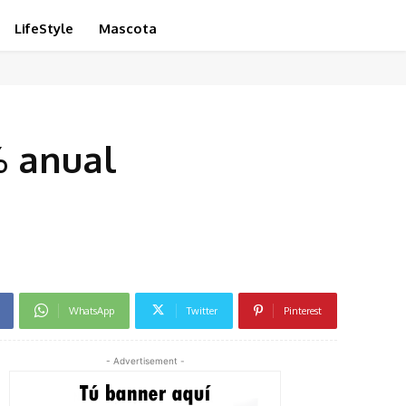
LifeStyle
Mascota
% anual
WhatsApp
Twitter
Pinterest
- Advertisement -