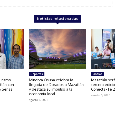
Noticias relacionadas
Deportes
Sinaloa
turismo
Minerva Osuna celebra la
Mazatlán será
tlán con
llegada de Dorados a Mazatlán
tercera edició
e Señas
y destaca su impulso a la
Conecta-Te 
economía local
agosto 5, 2026
agosto 6, 2026