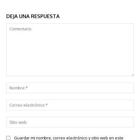
DEJA UNA RESPUESTA
Comentario:
No
Co
ele
Sit
we
Guardar mi nombre, correo electrónico y sitio web en este