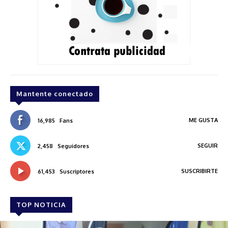
Mantente conectado
ME GUSTA
16,985
Fans
SEGUIR
2,458
Seguidores
SUSCRIBIRTE
61,453
Suscriptores
TOP NOTICIA