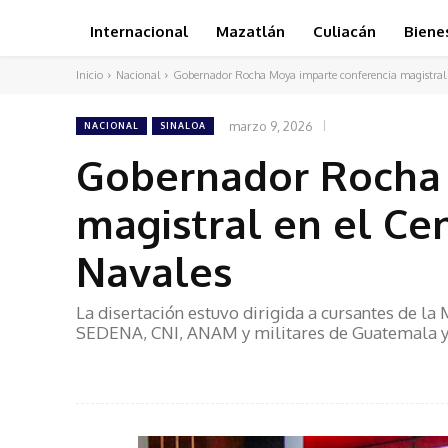
Internacional
Mazatlán
Culiacán
Biene
Inicio
Nacional
Gobernador Rocha Moya imparte conferencia magistral en
marzo 9, 2026
NACIONAL
SINALOA
Gobernador Rocha 
magistral en el Ce
Navales
La disertación estuvo dirigida a cursantes de la
SEDENA, CNI, ANAM y militares de Guatemala y