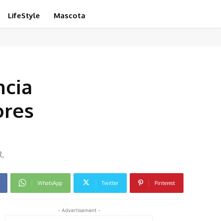
LifeStyle
Mascota
ncia
ores
R,
WhatsApp
Twitter
Pinterest
- Advertisement -