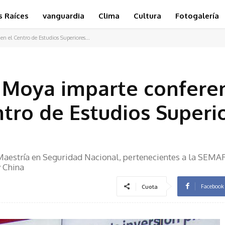
s Raíces
vanguardia
Clima
Cultura
Fotogalería
 el Centro de Estudios Superiores...
Moya imparte confere
ntro de Estudios Superi
 Maestría en Seguridad Nacional, pertenecientes a la SEMA
 China
Facebook
Cuota