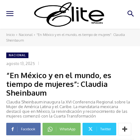
Inicio
Nacional
“En México y en el mundo, es tiempo de mujeres”: Claudia
Sheinbaum
NACIONAL
agosto 13, 2025
“En México y en el mundo, es
tiempo de mujeres”: Claudia
Sheinbaum
Claudia Sheinbaum inaugura la XVI Conferencia Regional sobre la
Mujer de América Latina y el Caribe. La mandataria mexicana
destacó que en México, la reivindicación y reconocimiento de las
mujeres comenzó con la Cuarta Transformación
Facebook
WhatsApp
Twitter