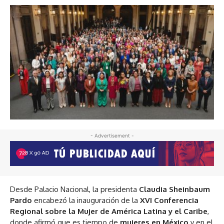
- Advertisement -
Desde Palacio Nacional, la presidenta
Claudia Sheinbaum
Pardo
encabezó la inauguración de la
XVI Conferencia
Regional sobre la Mujer de América Latina y el Caribe
,
donde afirmó que es tiempo de
mujeres en México
y en el