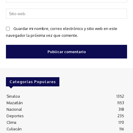
ele
Sit
we
Guardar mi nombre, correo electrónico y sitio web en este
navegador la próxima vez que comente.
Categorías Populares
Sinaloa
1352
Mazatlán
1153
Nacional
318
Deportes
235
Clima
170
Culiacán
116