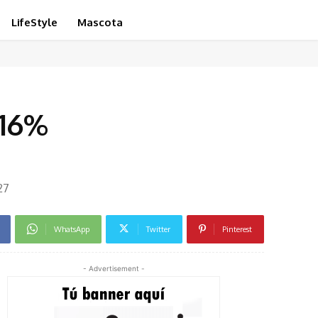
LifeStyle
Mascota
 16%
27
WhatsApp
Twitter
Pinterest
- Advertisement -