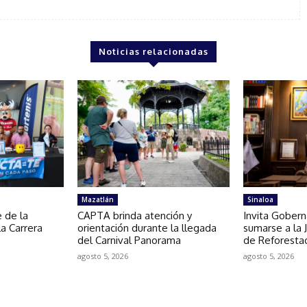
Noticias relacionadas
Mazatlán
Sinaloa
 de la
CAPTA brinda atención y
Invita Gobern
la Carrera
orientación durante la llegada
sumarse a la 
del Carnival Panorama
de Reforesta
agosto 5, 2026
agosto 5, 2026