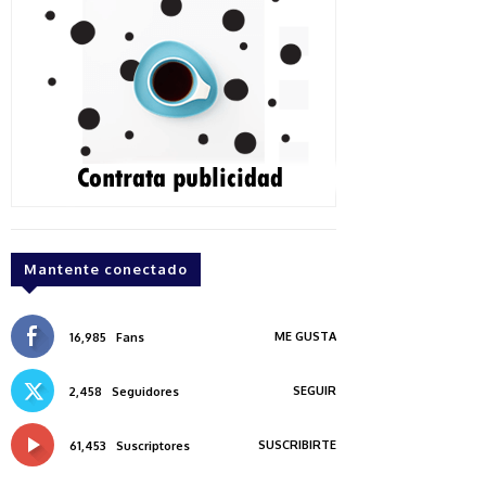
Mantente conectado
ME GUSTA
16,985
Fans
SEGUIR
2,458
Seguidores
SUSCRIBIRTE
61,453
Suscriptores