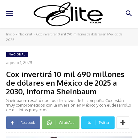
Inicio
Nacional
Cox invertirá 10 mil 690 millones de dólares en México de
2025...
NACIONAL
agosto 1, 2025
Cox invertirá 10 mil 690 millones
de dólares en México de 2025 a
2030, informa Sheinbaum
Sheinbaum resaltó que los directivos de la compañía Cox están
'muy comprometidos con la inversión en México y con el desarrollo
de distintos proyectos'
Facebook
WhatsApp
Twitter