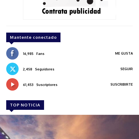
Mantente conectado
ME GUSTA
16,985
Fans
SEGUIR
2,458
Seguidores
SUSCRIBIRTE
61,453
Suscriptores
TOP NOTICIA