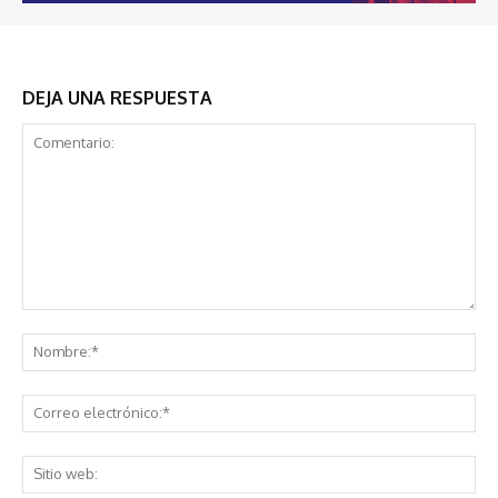
DEJA UNA RESPUESTA
Comentario:
No
Co
ele
Sit
we