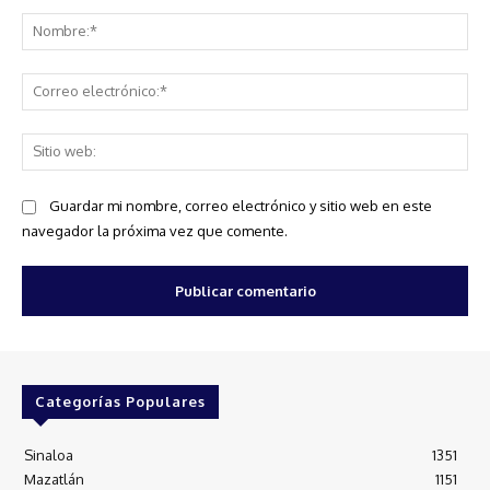
Comentario:
No
Co
ele
Sit
we
Guardar mi nombre, correo electrónico y sitio web en este
navegador la próxima vez que comente.
Categorías Populares
Sinaloa
1351
Mazatlán
1151