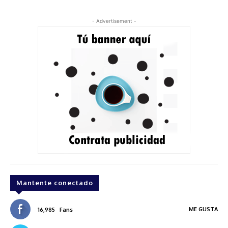
- Advertisement -
Mantente conectado
ME GUSTA
16,985
Fans