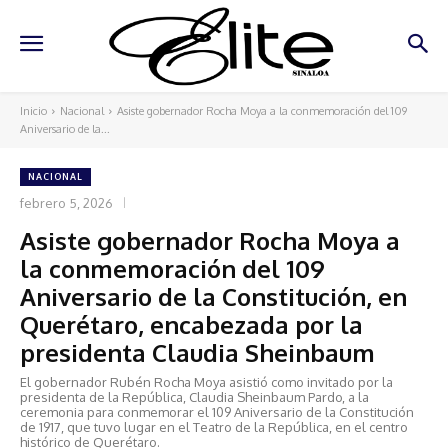
Inicio
Nacional
Asiste gobernador Rocha Moya a la conmemoración del 109
Aniversario de la...
NACIONAL
febrero 5, 2026
Asiste gobernador Rocha Moya a
la conmemoración del 109
Aniversario de la Constitución, en
Querétaro, encabezada por la
presidenta Claudia Sheinbaum
El gobernador Rubén Rocha Moya asistió como invitado por la
presidenta de la República, Claudia Sheinbaum Pardo, a la
ceremonia para conmemorar el 109 Aniversario de la Constitución
de 1917, que tuvo lugar en el Teatro de la República, en el centro
histórico de Querétaro.