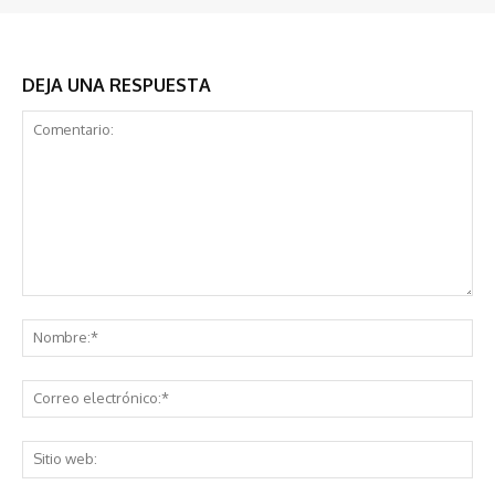
DEJA UNA RESPUESTA
Comentario:
No
Co
ele
Sit
we