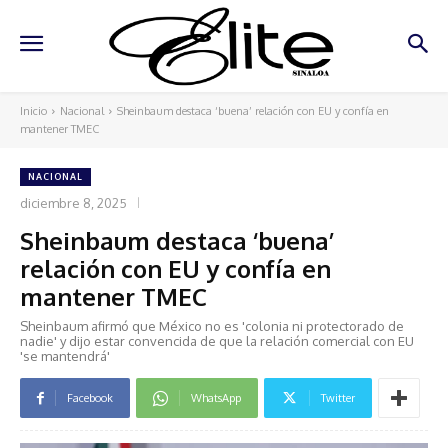
Inicio
Nacional
Sheinbaum destaca ‘buena’ relación con EU y confía en
mantener TMEC
NACIONAL
diciembre 8, 2025
Sheinbaum destaca ‘buena’
relación con EU y confía en
mantener TMEC
Sheinbaum afirmó que México no es 'colonia ni protectorado de
nadie' y dijo estar convencida de que la relación comercial con EU
'se mantendrá'
Facebook
WhatsApp
Twitter