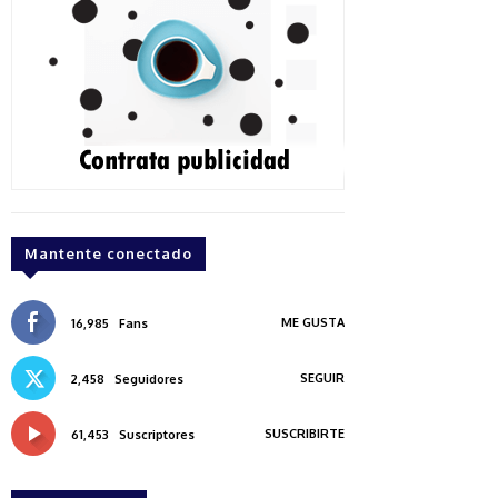
Mantente conectado
ME GUSTA
16,985
Fans
SEGUIR
2,458
Seguidores
SUSCRIBIRTE
61,453
Suscriptores