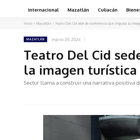
Internacional
Mazatlán
Culiacán
Biene
Inicio
Mazatlán
Teatro Del Cid sede de conferencia que impulsa la imagen
marzo 20, 2026
MAZATLÁN
Teatro Del Cid sed
la imagen turística
Sectur llama a construir una narrativa positiva 