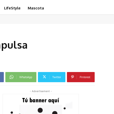
LifeStyle
Mascota
mpulsa
WhatsApp
Twitter
Pinterest
- Advertisement -