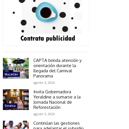
CAPTA brinda atención y
orientación durante la
llegada del Carnival
Mazatlán
Panorama
agosto 5, 2026
Invita Gobernadora
Yeraldine a sumarse a la
Jornada Nacional de
Sinaloa
Reforestación
agosto 5, 2026
Continúan las gestiones
para adelantar el subsidio