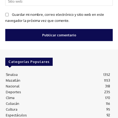
we
Guardar mi nombre, correo electrónico y sitio web en este
navegador la próxima vez que comente.
Categorías Populares
Sinaloa
1352
Mazatlán
1153
Nacional
318
Deportes
235
Clima
170
Culiacán
116
Cultura
95
Espectáculos
92