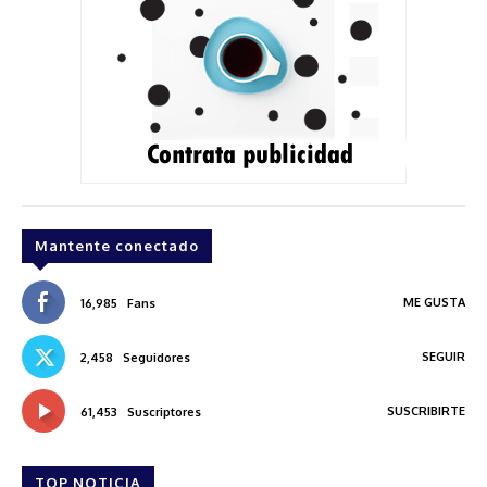
Mantente conectado
ME GUSTA
16,985
Fans
SEGUIR
2,458
Seguidores
SUSCRIBIRTE
61,453
Suscriptores
TOP NOTICIA