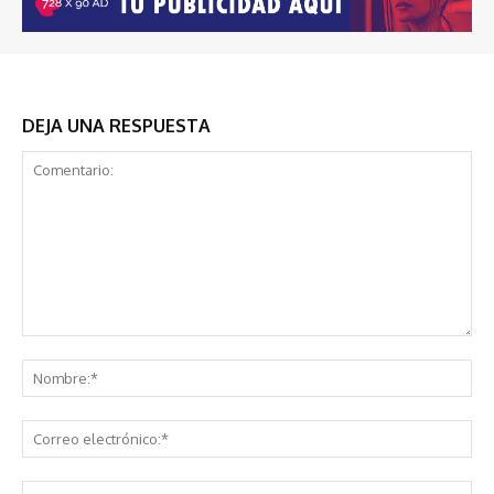
DEJA UNA RESPUESTA
Comentario:
No
Co
ele
Sit