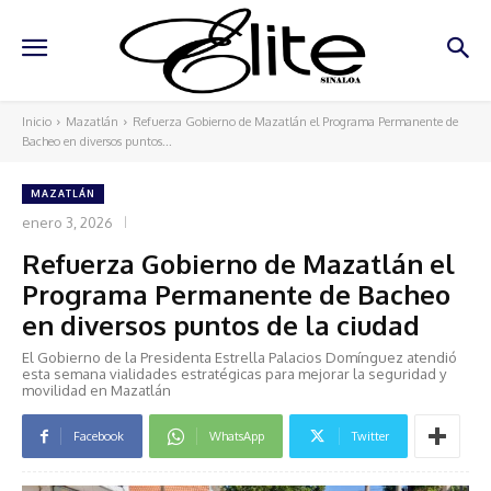
Inicio
Mazatlán
Refuerza Gobierno de Mazatlán el Programa Permanente de
Bacheo en diversos puntos...
MAZATLÁN
enero 3, 2026
Refuerza Gobierno de Mazatlán el
Programa Permanente de Bacheo
en diversos puntos de la ciudad
El Gobierno de la Presidenta Estrella Palacios Domínguez atendió
esta semana vialidades estratégicas para mejorar la seguridad y
movilidad en Mazatlán
Facebook
WhatsApp
Twitter