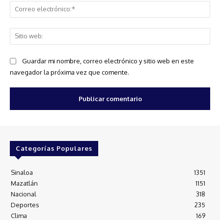
Co
ele
Sit
we
Guardar mi nombre, correo electrónico y sitio web en este
navegador la próxima vez que comente.
Categorías Populares
Sinaloa
1351
Mazatlán
1151
Nacional
318
Deportes
235
Clima
169