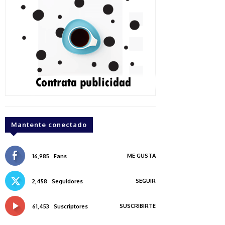
Mantente conectado
ME GUSTA
16,985
Fans
SEGUIR
2,458
Seguidores
SUSCRIBIRTE
61,453
Suscriptores