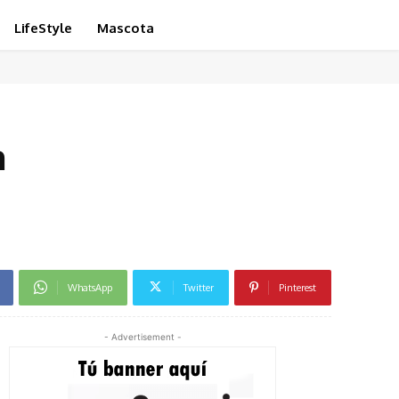
LifeStyle
Mascota
n
WhatsApp
Twitter
Pinterest
- Advertisement -