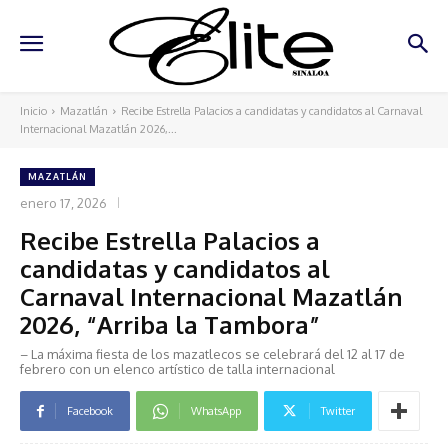
Inicio
Mazatlán
Recibe Estrella Palacios a candidatas y candidatos al Carnaval
Internacional Mazatlán 2026,...
MAZATLÁN
enero 17, 2026
Recibe Estrella Palacios a
candidatas y candidatos al
Carnaval Internacional Mazatlán
2026, “Arriba la Tambora”
– La máxima fiesta de los mazatlecos se celebrará del 12 al 17 de
febrero con un elenco artístico de talla internacional
Facebook
WhatsApp
Twitter