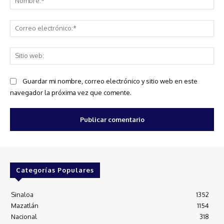
Co
ele
Sit
we
Guardar mi nombre, correo electrónico y sitio web en este
navegador la próxima vez que comente.
Categorías Populares
Sinaloa
1352
Mazatlán
1154
Nacional
318