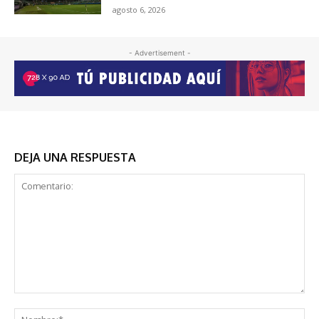
agosto 6, 2026
- Advertisement -
DEJA UNA RESPUESTA
Comentario:
No