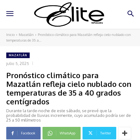
Inicio
Mazatlán
Pronóstico climático para Mazatlán refleja cielo nublado con
temperaturas de 35 a...
MAZATLÁN
julio 5, 2025
Pronóstico climático para
Mazatlán refleja cielo nublado con
temperaturas de 35 a 40 grados
centígrados
Durante la tarde-noche de este sábado, se prevé que la
probabilidad de lluvias incremente, cuyo acumulado podría ser de
25 a 50 milímetros
Facebook
WhatsApp
Twitter