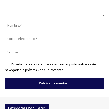
Comentario:
No
Co
ele
Sit
we
Guardar mi nombre, correo electrónico y sitio web en este
navegador la próxima vez que comente.
Categorías Populares