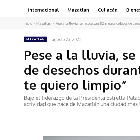
Internacional
Mazatlán
Culiacán
Biene
Inicio
Mazatlán
Pese a la lluvia, se recolectan 52 metros cúbicos de dese
agosto 23, 2025
MAZATLÁN
Pese a la lluvia, s
de desechos durant
te quiero limpio”
Bajo el liderazgo de la Presidenta Estrella Pal
actividad que hace de Mazatlán una ciudad más 