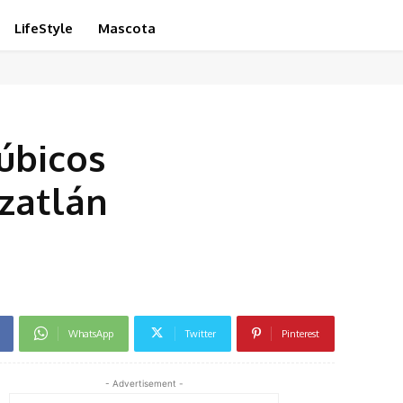
LifeStyle
Mascota
cúbicos
zatlán
WhatsApp
Twitter
Pinterest
- Advertisement -