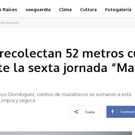
s Raíces
vanguardia
Clima
Cultura
Fotogalería
chos durante...
e recolectan 52 metros 
e la sexta jornada “Ma
acios Domínguez, cientos de mazatlecos se sumaron a esta
limpia y segura
Facebook
Cuota