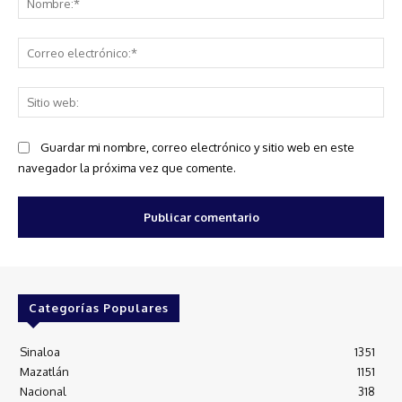
Co
ele
Sit
we
Guardar mi nombre, correo electrónico y sitio web en este
navegador la próxima vez que comente.
Categorías Populares
Sinaloa
1351
Mazatlán
1151
Nacional
318