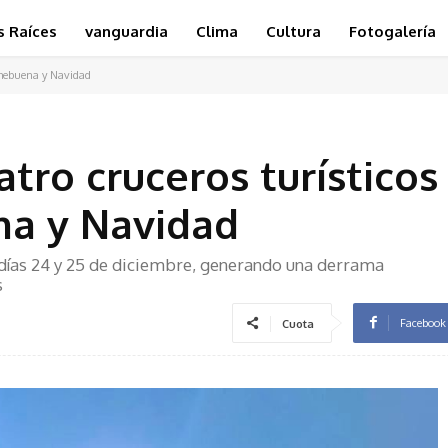
s Raíces
vanguardia
Clima
Cultura
Fotogalería
chebuena y Navidad
tro cruceros turísticos
a y Navidad
 días 24 y 25 de diciembre, generando una derrama
s
Facebook
Cuota