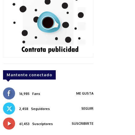
Mantente conectado
ME GUSTA
16,985
Fans
SEGUIR
2,458
Seguidores
SUSCRIBIRTE
61,453
Suscriptores