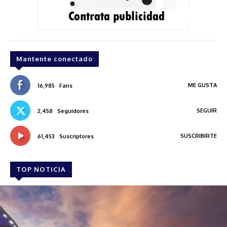
Mantente conectado
ME GUSTA
16,985
Fans
SEGUIR
2,458
Seguidores
SUSCRIBIRTE
61,453
Suscriptores
TOP NOTICIA