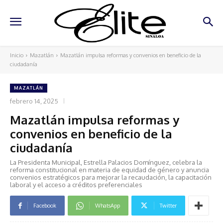
Inicio
Mazatlán
Mazatlán impulsa reformas y convenios en beneficio de la
ciudadanía
MAZATLÁN
febrero 14, 2025
Mazatlán impulsa reformas y
convenios en beneficio de la
ciudadanía
La Presidenta Municipal, Estrella Palacios Domínguez, celebra la
reforma constitucional en materia de equidad de género y anuncia
convenios estratégicos para mejorar la recaudación, la capacitación
laboral y el acceso a créditos preferenciales
Facebook
WhatsApp
Twitter