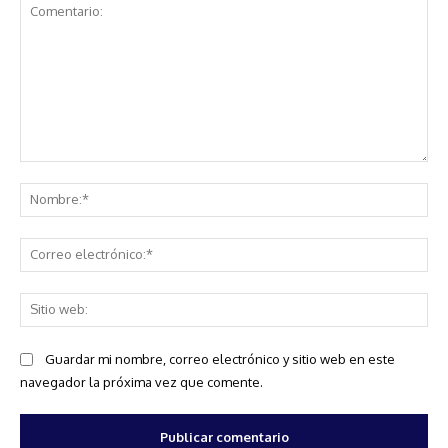
Comentario:
No
Co
ele
Sit
we
Guardar mi nombre, correo electrónico y sitio web en este
navegador la próxima vez que comente.