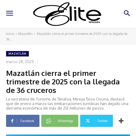
Inicio
Mazatlán
Mazatlán cierra el primer trimestre de 2025 con la llegada de
36...
MAZATLÁN
marzo 28, 2025
Mazatlán cierra el primer
trimestre de 2025 con la llegada
de 36 cruceros
La secretaria de Turismo de Sinaloa, Mireya Sosa Osuna, destacó
que de enero a marzo las embarcaciones turísticas han dejado una
derrama económica de más de 212 millones de pesos
Facebook
WhatsApp
Twitter