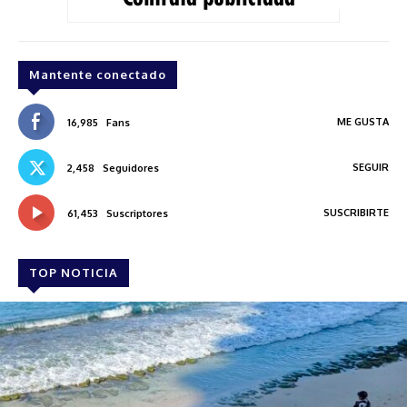
Mantente conectado
ME GUSTA
16,985
Fans
SEGUIR
2,458
Seguidores
SUSCRIBIRTE
61,453
Suscriptores
TOP NOTICIA