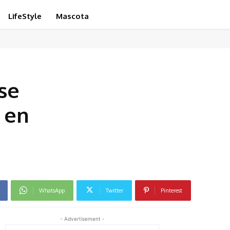
LifeStyle
Mascota
se
 en
WhatsApp
Twitter
Pinterest
- Advertisement -