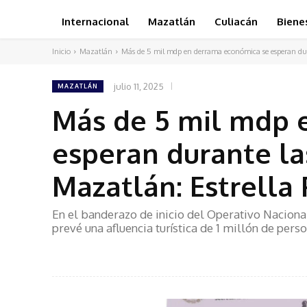
Internacional
Mazatlán
Culiacán
Biene
Inicio
Mazatlán
Más de 5 mil mdp en derrama económica se esperan dura
julio 11, 2025
MAZATLÁN
Más de 5 mil mdp 
esperan durante la
Mazatlán: Estrella 
En el banderazo de inicio del Operativo Naciona
prevé una afluencia turística de 1 millón de pers