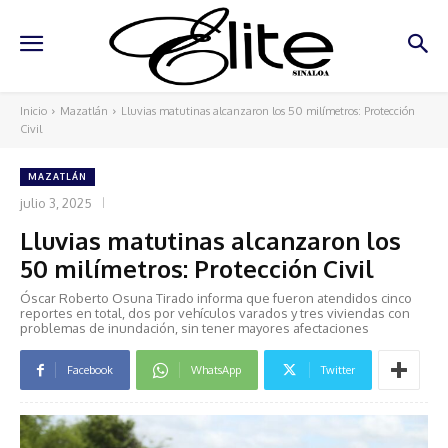
Inicio
Mazatlán
Lluvias matutinas alcanzaron los 50 milímetros: Protección
Civil
MAZATLÁN
julio 3, 2025
Lluvias matutinas alcanzaron los
50 milímetros: Protección Civil
Óscar Roberto Osuna Tirado informa que fueron atendidos cinco
reportes en total, dos por vehículos varados y tres viviendas con
problemas de inundación, sin tener mayores afectaciones
Facebook
WhatsApp
Twitter