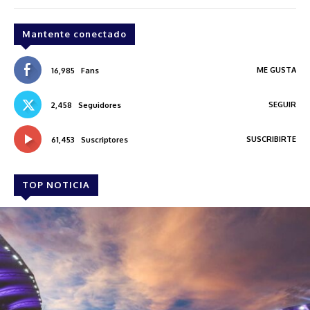
Mantente conectado
ME GUSTA
16,985
Fans
SEGUIR
2,458
Seguidores
SUSCRIBIRTE
61,453
Suscriptores
TOP NOTICIA