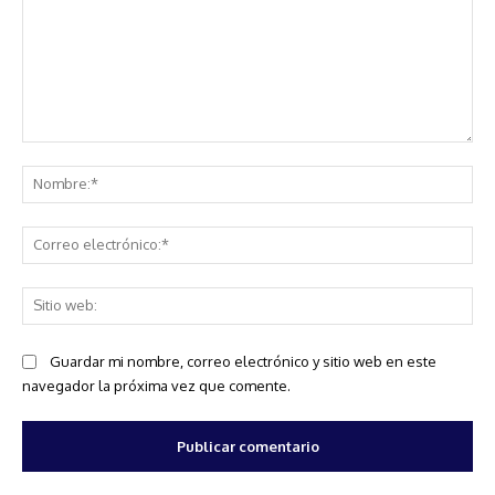
Comentario:
No
Co
ele
Sit
we
Guardar mi nombre, correo electrónico y sitio web en este
navegador la próxima vez que comente.