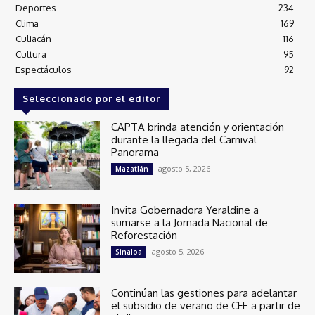
Deportes
234
Clima
169
Culiacán
116
Cultura
95
Espectáculos
92
Seleccionado por el editor
CAPTA brinda atención y orientación
durante la llegada del Carnival
Panorama
agosto 5, 2026
Mazatlán
Invita Gobernadora Yeraldine a
sumarse a la Jornada Nacional de
Reforestación
agosto 5, 2026
Sinaloa
Continúan las gestiones para adelantar
el subsidio de verano de CFE a partir de