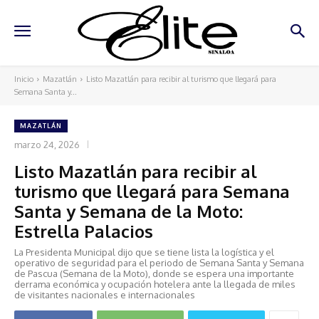
Inicio
Mazatlán
Listo Mazatlán para recibir al turismo que llegará para
Semana Santa y...
MAZATLÁN
marzo 24, 2026
Listo Mazatlán para recibir al
turismo que llegará para Semana
Santa y Semana de la Moto:
Estrella Palacios
La Presidenta Municipal dijo que se tiene lista la logística y el
operativo de seguridad para el periodo de Semana Santa y Semana
de Pascua (Semana de la Moto), donde se espera una importante
derrama económica y ocupación hotelera ante la llegada de miles
de visitantes nacionales e internacionales