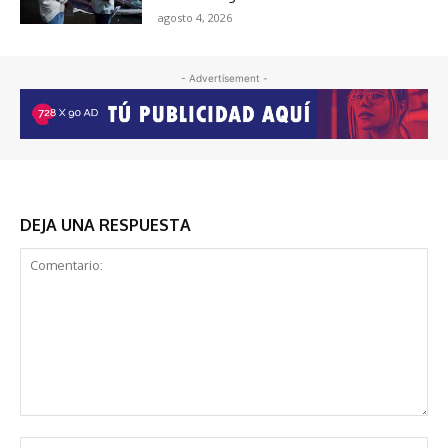
agosto 4, 2026
- Advertisement -
DEJA UNA RESPUESTA
Comentario:
No