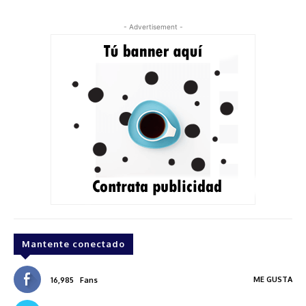
- Advertisement -
Mantente conectado
ME GUSTA
16,985
Fans