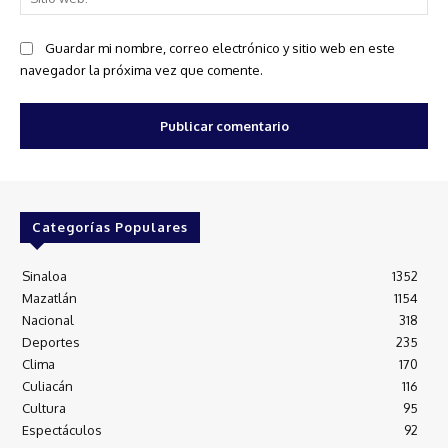
we
Guardar mi nombre, correo electrónico y sitio web en este
navegador la próxima vez que comente.
Categorías Populares
Sinaloa
1352
Mazatlán
1154
Nacional
318
Deportes
235
Clima
170
Culiacán
116
Cultura
95
Espectáculos
92