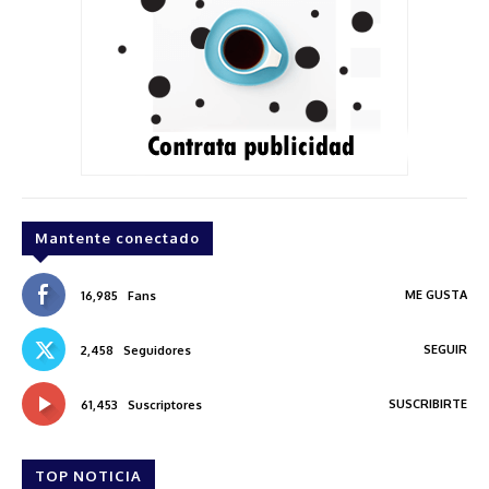
Mantente conectado
ME GUSTA
16,985
Fans
SEGUIR
2,458
Seguidores
SUSCRIBIRTE
61,453
Suscriptores
TOP NOTICIA