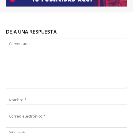
DEJA UNA RESPUESTA
Comentario:
No
Co
ele
Sit