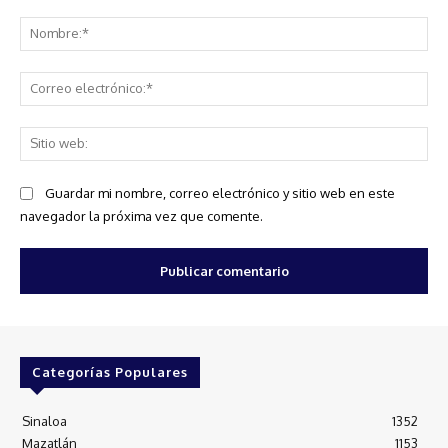
Comentario:
No
Co
ele
Sit
we
Guardar mi nombre, correo electrónico y sitio web en este
navegador la próxima vez que comente.
Categorías Populares
Sinaloa
1352
Mazatlán
1153