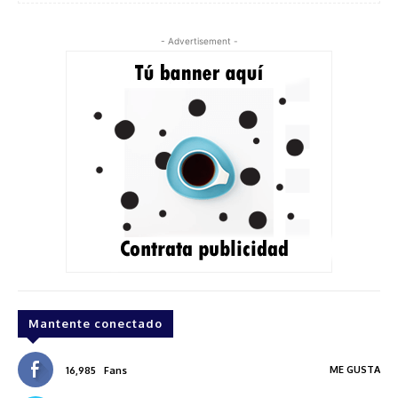
- Advertisement -
Mantente conectado
ME GUSTA
16,985
Fans