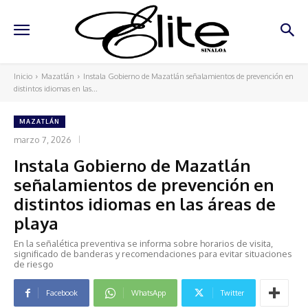
Inicio
Mazatlán
Instala Gobierno de Mazatlán señalamientos de prevención en
distintos idiomas en las...
MAZATLÁN
marzo 7, 2026
Instala Gobierno de Mazatlán
señalamientos de prevención en
distintos idiomas en las áreas de
playa
En la señalética preventiva se informa sobre horarios de visita,
significado de banderas y recomendaciones para evitar situaciones
de riesgo
Facebook
WhatsApp
Twitter