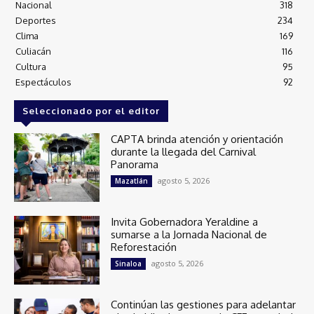
Nacional
318
Deportes
234
Clima
169
Culiacán
116
Cultura
95
Espectáculos
92
Seleccionado por el editor
CAPTA brinda atención y orientación
durante la llegada del Carnival
Panorama
agosto 5, 2026
Mazatlán
Invita Gobernadora Yeraldine a
sumarse a la Jornada Nacional de
Reforestación
agosto 5, 2026
Sinaloa
Continúan las gestiones para adelantar