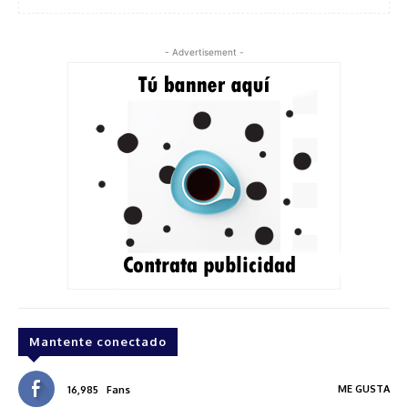
- Advertisement -
Mantente conectado
ME GUSTA
16,985
Fans