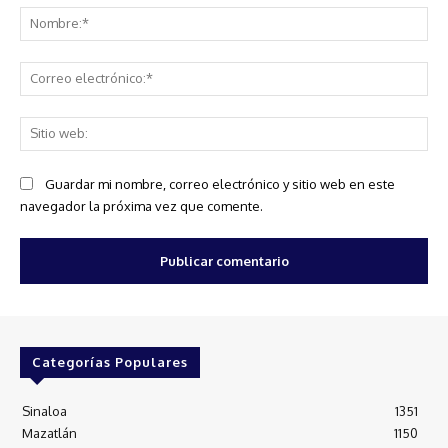
No
Co
ele
Sit
we
Guardar mi nombre, correo electrónico y sitio web en este
navegador la próxima vez que comente.
Categorías Populares
Sinaloa
1351
Mazatlán
1150