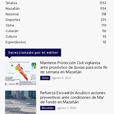
Sinaloa
1352
Mazatlán
1154
Nacional
318
Deportes
235
Clima
170
Culiacán
116
Cultura
95
Espectáculos
92
Seleccionado por el editor
Mantiene Protección Civil vigilancia
ante pronóstico de lluvias para este fin
de semana en Mazatlán
agosto 8, 2026
Clima
Refuerza Escuadrón Acuático acciones
preventivas ante condiciones de Mar
de Fondo en Mazatlán
agosto 7, 2026
Mazatlán