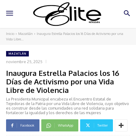
Inicio
Mazatlán
Inaugura Estrella Palacios los 16 Días de Activismo por una
Vida Libre...
MAZATLÁN
noviembre 25, 2025
Inaugura Estrella Palacios los 16
Días de Activismo por una Vida
Libre de Violencia
La Presidenta Municipal encabeza el Encuentro Estatal de
Tejedoras de la Patria por una Vida Libre de Violencia, cuyo objetivo
es construir desde las comunidades una red solidaria para
fortalecer la igualdad y los derechos de las mujeres
Facebook
WhatsApp
Twitter