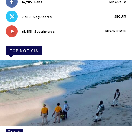
ME GUSTA
16,985
Fans
SEGUIR
2,458
Seguidores
SUSCRIBIRTE
61,453
Suscriptores
TOP NOTICIA
Mazatlán