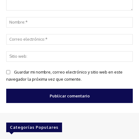
Comentario:
No
Co
ele
Sit
we
Guardar mi nombre, correo electrónico y sitio web en este
navegador la próxima vez que comente.
Categorías Populares