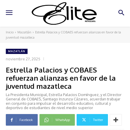
Inicio
Mazatlán
Estrella Palacios y COBAES refuerzan alianzas en favor de la
juventud mazatleca
MAZATLÁN
noviembre 27, 2025
Estrella Palacios y COBAES
refuerzan alianzas en favor de la
juventud mazatleca
La Presidenta Municipal, Estrella Palacios Domínguez, y el Director
General de COBAES, Santiago Inzunza Cázares, acuerdan trabajar
en conjunto para impulsar el desarrollo educativo, cultural y
deportivo de estudiantes de nivel medio superior
Facebook
WhatsApp
Twitter