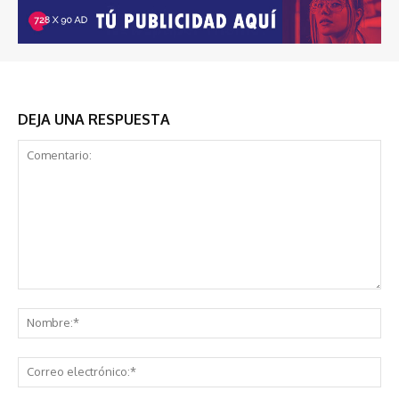
DEJA UNA RESPUESTA
Comentario:
No
Co
ele