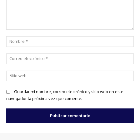
Comentario:
No
Co
ele
Sit
we
Guardar mi nombre, correo electrónico y sitio web en este
navegador la próxima vez que comente.