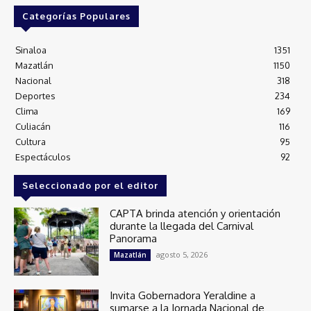
Categorías Populares
Sinaloa
1351
Mazatlán
1150
Nacional
318
Deportes
234
Clima
169
Culiacán
116
Cultura
95
Espectáculos
92
Seleccionado por el editor
CAPTA brinda atención y orientación
durante la llegada del Carnival
Panorama
agosto 5, 2026
Mazatlán
Invita Gobernadora Yeraldine a
sumarse a la Jornada Nacional de