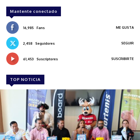
Mantente conectado
ME GUSTA
16,985
Fans
SEGUIR
2,458
Seguidores
SUSCRIBIRTE
61,453
Suscriptores
TOP NOTICIA