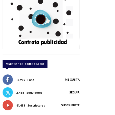
Mantente conectado
ME GUSTA
16,985
Fans
SEGUIR
2,458
Seguidores
SUSCRIBIRTE
61,453
Suscriptores