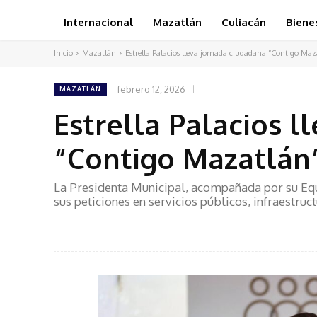
Internacional
Mazatlán
Culiacán
Biene
Inicio
Mazatlán
Estrella Palacios lleva jornada ciudadana “Contigo Maz
febrero 12, 2026
MAZATLÁN
Estrella Palacios l
“Contigo Mazatlán”
La Presidenta Municipal, acompañada por su Equi
sus peticiones en servicios públicos, infraestru