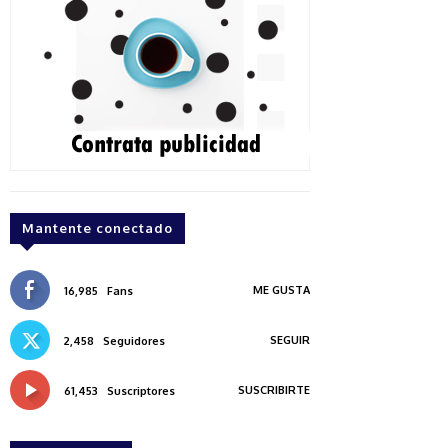
Mantente conectado
ME GUSTA
16,985
Fans
SEGUIR
2,458
Seguidores
SUSCRIBIRTE
61,453
Suscriptores