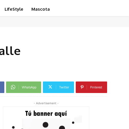
LifeStyle
Mascota
alle
WhatsApp
Twitter
Pinterest
- Advertisement -