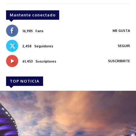
Mantente conectado
ME GUSTA
16,985
Fans
SEGUIR
2,458
Seguidores
SUSCRIBIRTE
61,453
Suscriptores
TOP NOTICIA