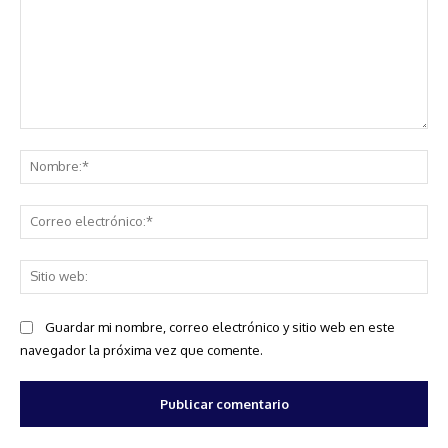
Comentario:
No
Co
ele
Sit
we
Guardar mi nombre, correo electrónico y sitio web en este
navegador la próxima vez que comente.