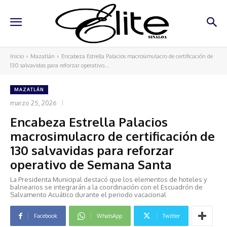
Inicio
Mazatlán
Encabeza Estrella Palacios macrosimulacro de certificación de
130 salvavidas para reforzar operativo...
MAZATLÁN
marzo 25, 2026
Encabeza Estrella Palacios
macrosimulacro de certificación de
130 salvavidas para reforzar
operativo de Semana Santa
La Presidenta Municipal destacó que los elementos de hoteles y
balnearios se integrarán a la coordinación con el Escuadrón de
Salvamento Acuático durante el periodo vacacional
Facebook
WhatsApp
Twitter