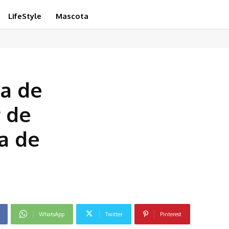
LifeStyle
Mascota
ta de
r de
ca de
WhatsApp
Twitter
Pinterest