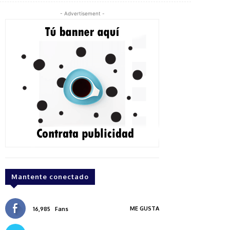
- Advertisement -
Mantente conectado
ME GUSTA
16,985
Fans