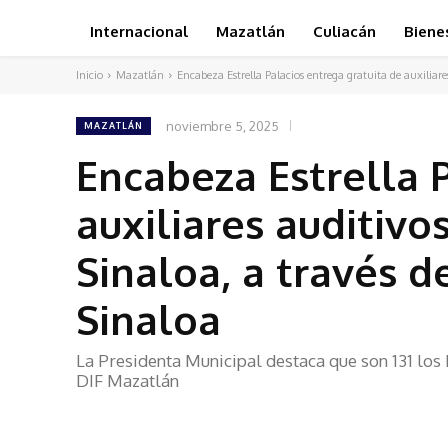
Internacional
Mazatlán
Culiacán
Biene
Inicio
Mazatlán
Encabeza Estrella Palacios entrega gratuita de auxiliare
noviembre 5, 2025
MAZATLÁN
Encabeza Estrella 
auxiliares auditivo
Sinaloa, a través d
Sinaloa
La Presidenta Municipal destaca que son 131 los
DIF Mazatlán