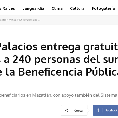
s Raíces
vanguardia
Clima
Cultura
Fotogalería
s auditivos a 240 personas del...
Palacios entrega gratui
s a 240 personas del su
e la Beneficencia Públi
 beneficiarios en Mazatlán, con apoyo también del Sistema
Facebook
Cuota