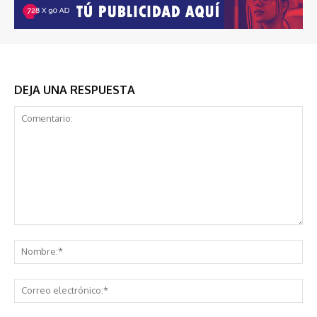
DEJA UNA RESPUESTA
Comentario:
No
Co
ele