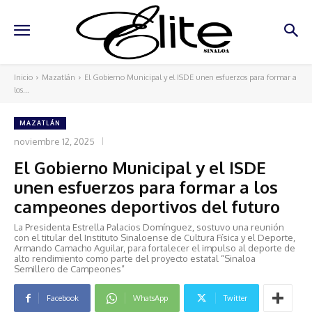
Inicio
Mazatlán
El Gobierno Municipal y el ISDE unen esfuerzos para formar a
los...
MAZATLÁN
noviembre 12, 2025
El Gobierno Municipal y el ISDE
unen esfuerzos para formar a los
campeones deportivos del futuro
La Presidenta Estrella Palacios Domínguez, sostuvo una reunión
con el titular del Instituto Sinaloense de Cultura Física y el Deporte,
Armando Camacho Aguilar, para fortalecer el impulso al deporte de
alto rendimiento como parte del proyecto estatal “Sinaloa
Semillero de Campeones”
Facebook
WhatsApp
Twitter