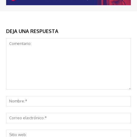
DEJA UNA RESPUESTA
Comentario:
No
Co
ele
Sit