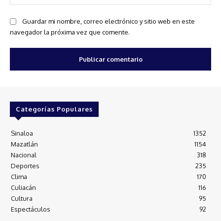
we
Guardar mi nombre, correo electrónico y sitio web en este
navegador la próxima vez que comente.
Categorías Populares
Sinaloa
1352
Mazatlán
1154
Nacional
318
Deportes
235
Clima
170
Culiacán
116
Cultura
95
Espectáculos
92