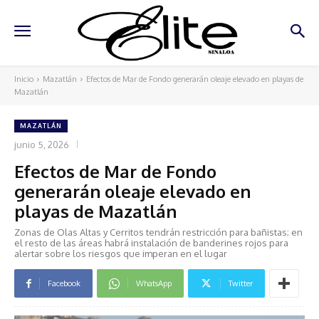
Inicio
Mazatlán
Efectos de Mar de Fondo generarán oleaje elevado en playas de
Mazatlán
MAZATLÁN
junio 5, 2026
Efectos de Mar de Fondo
generarán oleaje elevado en
playas de Mazatlán
Zonas de Olas Altas y Cerritos tendrán restricción para bañistas; en
el resto de las áreas habrá instalación de banderines rojos para
alertar sobre los riesgos que imperan en el lugar
Facebook
WhatsApp
Twitter