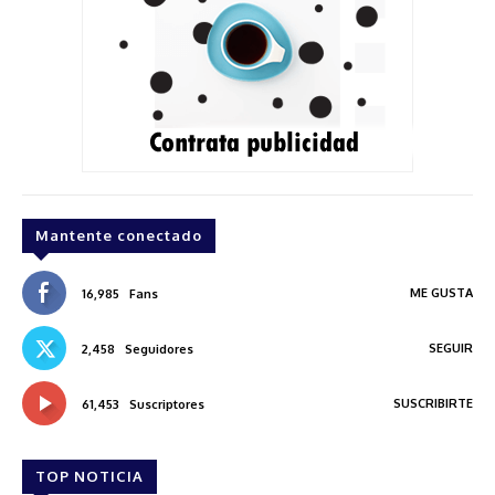
Mantente conectado
ME GUSTA
16,985
Fans
SEGUIR
2,458
Seguidores
SUSCRIBIRTE
61,453
Suscriptores
TOP NOTICIA