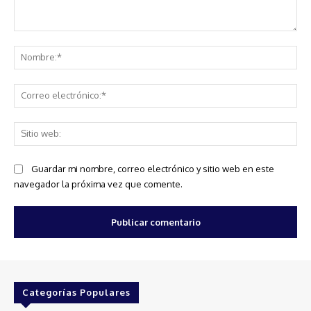
Comentario:
No
Co
ele
Sit
we
Guardar mi nombre, correo electrónico y sitio web en este
navegador la próxima vez que comente.
Categorías Populares