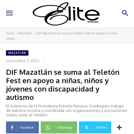
Inicio
Mazatlán
DIF Mazatlán se suma al Teletón Fest en apoyo a niñas,
niños...
MAZATLÁN
noviembre 3, 2025
DIF Mazatlán se suma al Teletón
Fest en apoyo a niñas, niños y
jóvenes con discapacidad y
autismo
El Gobierno de la Presidenta Estrella Palacios Domínguez trabaja
de manera cercana y coordinada con organizaciones y asociaciones
civiles como el Teletón
Facebook
WhatsApp
Twitter