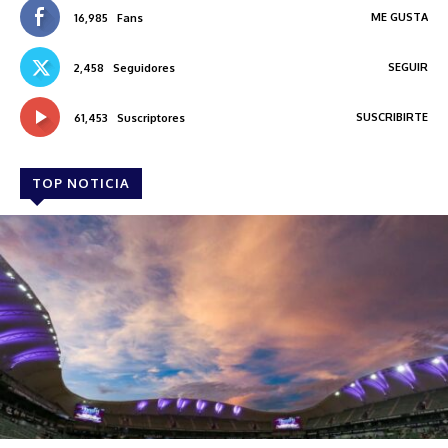
ME GUSTA
16,985
Fans
SEGUIR
2,458
Seguidores
SUSCRIBIRTE
61,453
Suscriptores
TOP NOTICIA