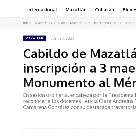
Internacional
Mazatlán
Culiacán
Biene
Inicio
Mazatlán
Cabildo de Mazatlán aprueba homenaje e inscripción a 3
abril 23, 2026
MAZATLÁN
Cabildo de Mazatl
inscripción a 3 mae
Monumento al Mér
En sesión ordinaria, encabeza por la Presidenta
reconocer a los docentes Leticia Clara Andreina
Camarena González por su destacada trayectoria