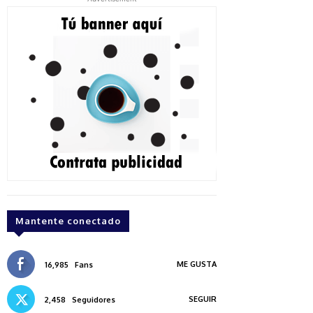
Mantente conectado
ME GUSTA
16,985
Fans
SEGUIR
2,458
Seguidores