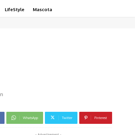
LifeStyle
Mascota
on
WhatsApp
Twitter
Pinterest
- Advertisement -