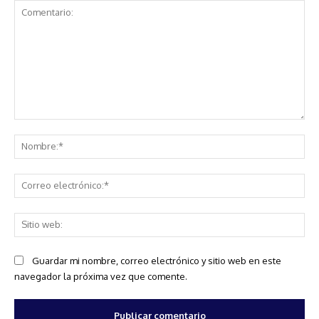
Comentario:
No
Co
ele
Sit
we
Guardar mi nombre, correo electrónico y sitio web en este
navegador la próxima vez que comente.