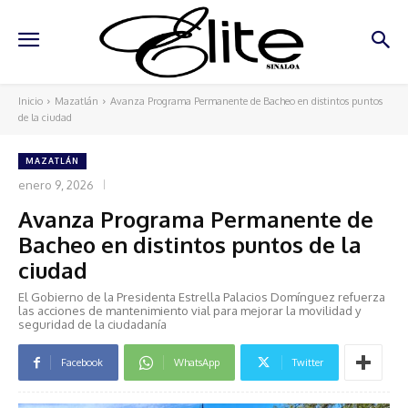
Inicio
Mazatlán
Avanza Programa Permanente de Bacheo en distintos puntos
de la ciudad
MAZATLÁN
enero 9, 2026
Avanza Programa Permanente de
Bacheo en distintos puntos de la
ciudad
El Gobierno de la Presidenta Estrella Palacios Domínguez refuerza
las acciones de mantenimiento vial para mejorar la movilidad y
seguridad de la ciudadanía
Facebook
WhatsApp
Twitter