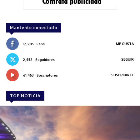
Mantente conectado
ME GUSTA
16,985
Fans
SEGUIR
2,458
Seguidores
SUSCRIBIRTE
61,453
Suscriptores
TOP NOTICIA