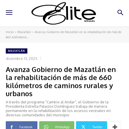
Inicio
Mazatlán
Avanza Gobierno de Mazatlán en la rehabilitación de más de
660 kilómetros...
MAZATLÁN
diciembre 13, 2025
Avanza Gobierno de Mazatlán en
la rehabilitación de más de 660
kilómetros de caminos rurales y
urbanos
A través del programa “Camino al Andar”, el Gobierno de la
Presidenta Estrella Palacios Domínguez trabaja de manera
permanente en la rehabilitación de los accesos vecinales en
diversas comunidades del municipio
Facebook
WhatsApp
Twitter