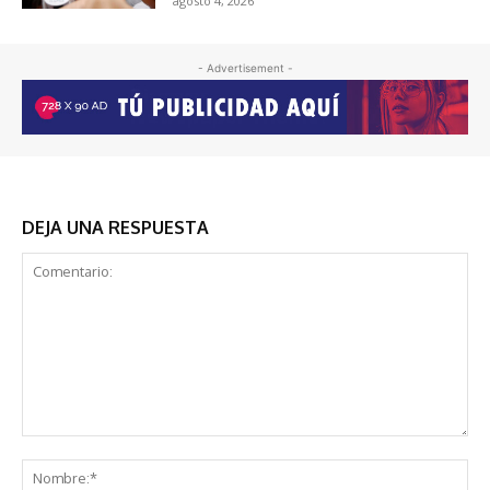
agosto 4, 2026
- Advertisement -
DEJA UNA RESPUESTA
Comentario:
No