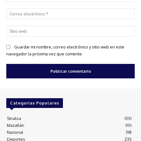
Co
ele
Sit
we
Guardar mi nombre, correo electrónico y sitio web en este
navegador la próxima vez que comente.
Categorías Populares
Sinaloa
1351
Mazatlán
1151
Nacional
318
Deportes
235