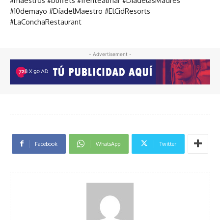
#maestros #buffets #frentealmar #DíadelasMadres
#10demayo #DíadelMaestro #ElCidResorts
#LaConchaRestaurant
- Advertisement -
Facebook
WhatsApp
Twitter