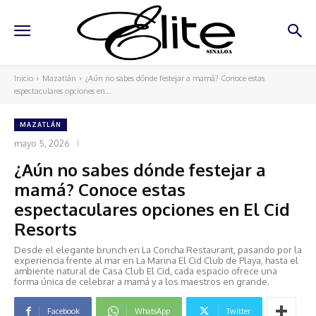
Inicio
Mazatlán
¿Aún no sabes dónde festejar a mamá? Conoce estas
espectaculares opciones en...
MAZATLÁN
mayo 5, 2026
¿Aún no sabes dónde festejar a
mamá? Conoce estas
espectaculares opciones en El Cid
Resorts
Desde el elegante brunch en La Concha Restaurant, pasando por la
experiencia frente al mar en La Marina El Cid Club de Playa, hasta el
ambiente natural de Casa Club El Cid, cada espacio ofrece una
forma única de celebrar a mamá y a los maestros en grande.
Facebook
WhatsApp
Twitter