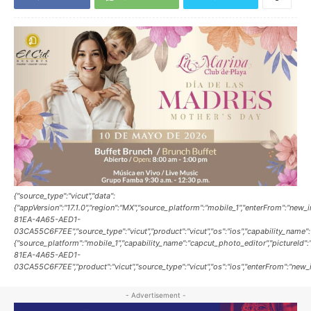
{"source_type":"vicut","data":
{"appVersion":"17.1.0","region":"MX","source_platform":"mobile_1","enterFrom":"ne
81EA-4A65-AED1-
03CA55C6F7EE","source_type":"vicut","product":"vicut","os":"ios","capability_nam
{"source_platform":"mobile_1","capability_name":"capcut_photo_editor","pictureId
81EA-4A65-AED1-
03CA55C6F7EE","product":"vicut","source_type":"vicut","os":"ios","enterFrom":"new_
- Advertisement -