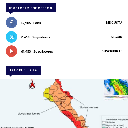
Mantente conectado
ME GUSTA
16,985
Fans
SEGUIR
2,458
Seguidores
SUSCRIBIRTE
61,453
Suscriptores
TOP NOTICIA