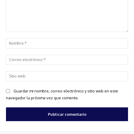
Comentario:
No
Co
ele
Sit
we
Guardar mi nombre, correo electrónico y sitio web en este
navegador la próxima vez que comente.