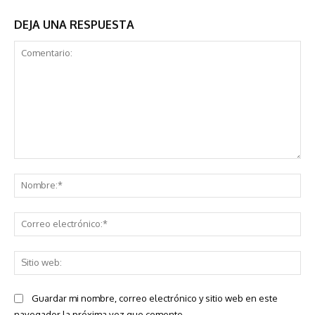
DEJA UNA RESPUESTA
Comentario:
No
Co
ele
Sit
we
Guardar mi nombre, correo electrónico y sitio web en este
navegador la próxima vez que comente.