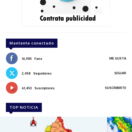
Mantente conectado
ME GUSTA
16,985
Fans
SEGUIR
2,458
Seguidores
SUSCRIBIRTE
61,453
Suscriptores
TOP NOTICIA