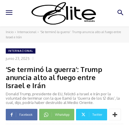
Inicio
Internacional
‘Se terminó la guerra’: Trump anuncia alto al fuego entre
Israel e Irán
INTERNACIONAL
junio 23, 2025
‘Se terminó la guerra’: Trump
anuncia alto al fuego entre
Israel e Irán
Donald Trump, presidente de EU, felicitó a Israel e Irán por la
voluntad de terminar con la que llamó la ‘Guerra de los 12 días’, la
cual, dijo, podría haber destruído al Medio Oriente.
Facebook
WhatsApp
Twitter