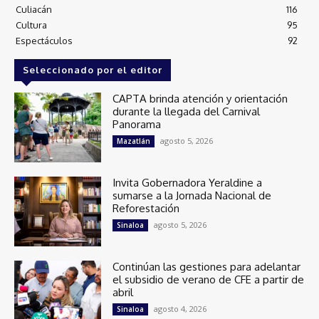
Culiacán
116
Cultura
95
Espectáculos
92
Seleccionado por el editor
CAPTA brinda atención y orientación
durante la llegada del Carnival
Panorama
agosto 5, 2026
Mazatlán
Invita Gobernadora Yeraldine a
sumarse a la Jornada Nacional de
Reforestación
agosto 5, 2026
Sinaloa
Continúan las gestiones para adelantar
el subsidio de verano de CFE a partir de
abril
agosto 4, 2026
Sinaloa