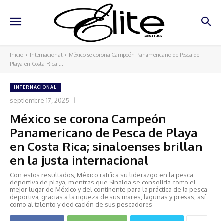
Inicio
Internacional
México se corona Campeón Panamericano de Pesca de
Playa en Costa Rica;...
INTERNACIONAL
septiembre 17, 2025
México se corona Campeón
Panamericano de Pesca de Playa
en Costa Rica; sinaloenses brillan
en la justa internacional
Con estos resultados, México ratifica su liderazgo en la pesca
deportiva de playa, mientras que Sinaloa se consolida como el
mejor lugar de México y del continente para la práctica de la pesca
deportiva, gracias a la riqueza de sus mares, lagunas y presas, así
como al talento y dedicación de sus pescadores