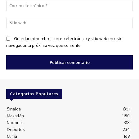
Co
ele
Sit
we
Guardar mi nombre, correo electrónico y sitio web en este
navegador la próxima vez que comente.
Categorías Populares
Sinaloa
1351
Mazatlán
1150
Nacional
318
Deportes
234
Clima
169