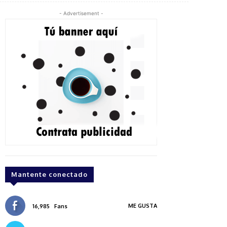
- Advertisement -
Mantente conectado
ME GUSTA
16,985
Fans