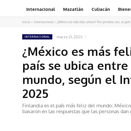
Internacional
Mazatlán
Culiacán
Biene
Inicio
Internacional
¿México es más feliz ahora? Por primera vez, el país 
marzo 21, 2025
INTERNACIONAL
¿México es más feli
país se ubica entre
mundo, según el In
2025
Finlandia es el país más feliz del mundo; México
basaron en las respuestas que las personas dan c