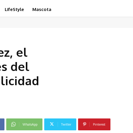
LifeStyle
Mascota
z, el
es del
licidad
WhatsApp
Twitter
Pinterest